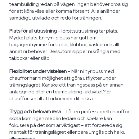
teambuilding redan på vägen. Ingen behöver oroa sig
för att köra vilse eller komma försent. Alla anländer
samtidigt, utvilade och redo för träningen.
Plats för all utrustning
– Idrottsutrustning tar plats.
Mycket plats. En rymlig buss har gott om
bagageutrymme för bollar, klubbor, väskor och allt
annat ni behöver. Dessutom slipper ni krångla med
takboxar eller släp.
Flexibilitet under vistelsen
– När ni hyr buss med
chaufför har ni möjlighet att göra utflykter under
träningslägret. Kanske ett träningspass på en annan
anläggning eller en teambuilding-aktivitet? Er
chaufför ser till att ni kommer dit ni ska.
Trygg och bekväm resa
– Låt en professionell chaufför
sköta körningen medan ledare och spelare kan
fokusera på det som är viktigast – att förbereda sig
mentalt för träningslägret eller bara umgås och ha kul
tillsammans.