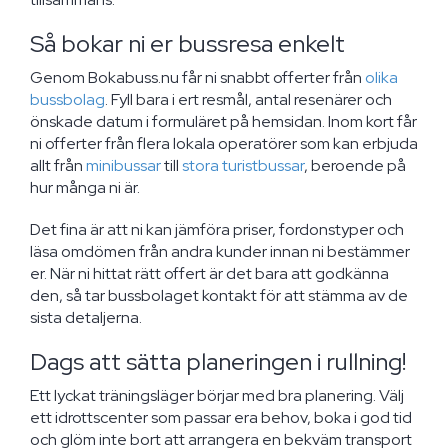
Så bokar ni er bussresa enkelt
Genom Bokabuss.nu får ni snabbt offerter från
olika
bussbolag
. Fyll bara i ert resmål, antal resenärer och
önskade datum i formuläret på hemsidan. Inom kort får
ni offerter från flera lokala operatörer som kan erbjuda
allt från
minibussar
till
stora turistbussar
, beroende på
hur många ni är.
Det fina är att ni kan jämföra priser, fordonstyper och
läsa omdömen från andra kunder innan ni bestämmer
er. När ni hittat rätt offert är det bara att godkänna
den, så tar bussbolaget kontakt för att stämma av de
sista detaljerna.
Dags att sätta planeringen i rullning!
Ett lyckat träningsläger börjar med bra planering. Välj
ett idrottscenter som passar era behov, boka i god tid
och glöm inte bort att arrangera en bekväm transport