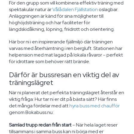
För den grupp som vill kombinera effektiv träning med
spektakulär natur är
Vålådalen Fjällstation
oslagbar.
Anläggningen är känd för sina möjligheter till
höghöjdsträning och har faciliteter för
längdskidåkning, löpning, friidrott och orientering.
Här bor ni i en inspirerande fjällmiljö där träningen
varvas med återhämtning i ren bergluft. Stationen har
helpension med mat lagad på lokala råvaror – perfekt
för idrottare som behöver rätt bränsle.
Därför är bussresan en viktig del av
träningslägret
När ni planerat det perfekta träningslägret återstår en
viktig fråga: Hur tar ni er dit på bästa sätt? Här finns
det många fördelar med att
hyra buss med chaufför
genom Bokabuss.nu:
Samlad trupp redan från start
– När hela laget reser
tillsammans i samma buss kan ni börja med er