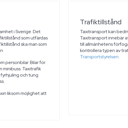
Trafiktillstånd
samhet i Sverige. Det
Taxitransport kan bedriv
fiktillstånd som utfärdas
Taxitransport innebär at
afiktillstånd ska man som
till allmänhetens förfo
n.
kontrollera typen av traf
Transportstyrelsen
.
m personbilar. Bilar för
 minibuss. Taxitrafik
t fyrhjuling och tung
ss.
xin liksom möjlighet att