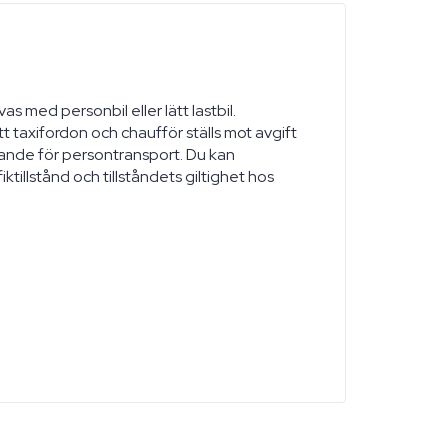
as med personbil eller lätt lastbil.
t taxifordon och chaufför ställs mot avgift
gande för persontransport. Du kan
iktillstånd och tillståndets giltighet hos