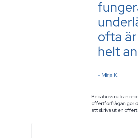
funger
underl
ofta är
helt an
- Mirja K.
Bokabuss.nu kan rek
offertförfrågan gör 
att skriva ut en offe