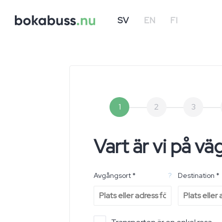
SV
EN
FI
1
2
3
Vart är vi på vä
Avgångsort *
?
Destination *