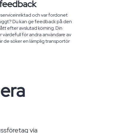
 feedback
 serviceinriktad och var fordonet
nyggt? Du kan ge feedback på den
ått efter avslutad körning. Din
 värdefull för andra användare av
när de söker en lämplig transportör
.
lera
ussföretag via