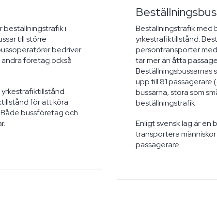
Beställningsbus
beställningstrafik i
Beställningstrafik med 
sar till större
yrkestrafiktillstånd. Bes
bussoperatörer bedriver
persontransporter med b
 andra företag också
tar mer än åtta passager
Beställningsbussarnas s
upp till 81 passagerare
 yrkestrafiktillstånd.
bussarna, stora som små 
illstånd för att köra
beställningstrafik
axi. Både bussföretag och
r.
Enligt svensk lag är en 
transportera människor 
passagerare.