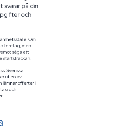
 svarar på din
pgifter och
ksamhetsställe. Om
la företag, men
remot säga att
e startsträckan.
uss. Svenska
er ut en av
lämnar offerter i
rtaxi och
r.
a