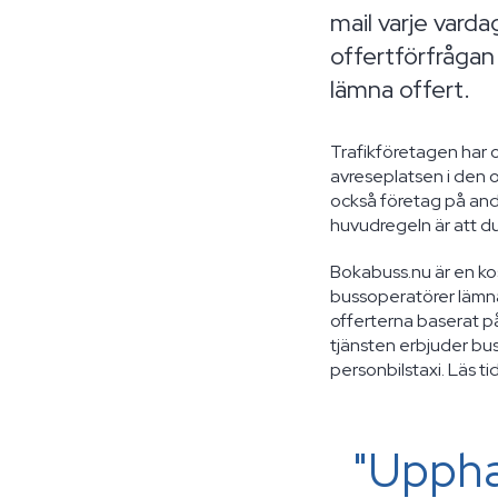
mail varje vard
offertförfråga
lämna offert.
Trafikföretagen har 
avreseplatsen i den 
också företag på and
huvudregeln är att du
Bokabuss.nu är en ko
bussoperatörer lämna
offerterna baserat p
tjänsten erbjuder bussa
personbilstaxi. Läs ti
"Uppha