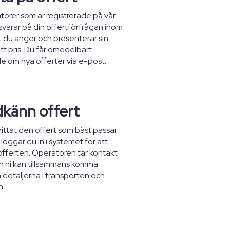
törer som är registrerade på vår
varar på din offertförfrågan inom
st du anger och presenterar sin
itt pris. Du får omedelbart
 om nya offerter via e-post.
dkänn offert
hittat den offert som bäst passar
loggar du in i systemet för att
fferten. Operatören tar kontakt
h ni kan tillsammans komma
detaljerna i transporten och
n.