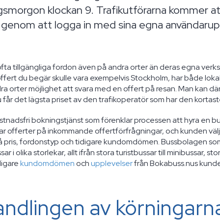
agsmorgon klockan 9. Trafikutförarna kommer att
n genom att logga in med sina egna användarup
ofta tillgängliga fordon även på andra orter än deras egna ver
offert du begär skulle vara exempelvis Stockholm, har både loka
ra orter möjlighet att svara med en offert på resan. Man kan dä
 får det lägsta priset av den trafikoperatör som har den kortast
stnadsfri bokningstjänst som förenklar processen att hyra en b
r offerter på inkommande offertförfrågningar, och kunden välj
å pris, fordonstyp och tidigare kundomdömen. Bussbolagen som 
r i olika storlekar, allt ifrån stora turistbussar till minibussar, sto
digare
kundomdömen
och
upplevelser
från Bokabuss.nus kunde
ndlingen av körningarn