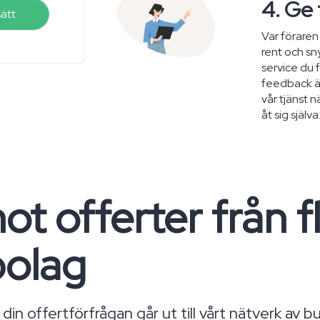
4. Ge
sätt
Var föraren
rent och s
service du f
feedback är
vår tjänst 
åt sig själva
ot offerter från f
bolag
in offertförfrågan går ut till vårt nätverk av b