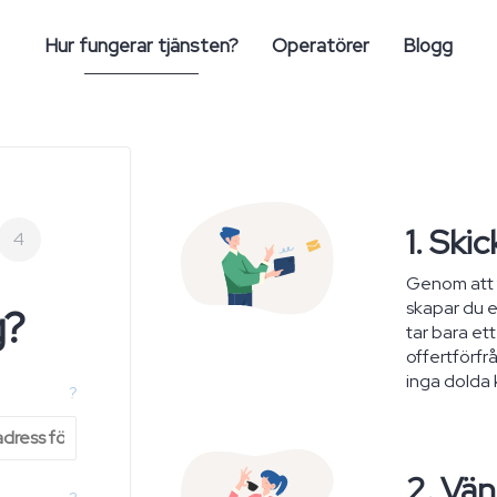
Hur fungerar tjänsten?
Operatörer
Blogg
1. Ski
4
Genom att f
skapar du e
g?
tar bara ett
offertförfrå
inga dolda 
?
2. Vän