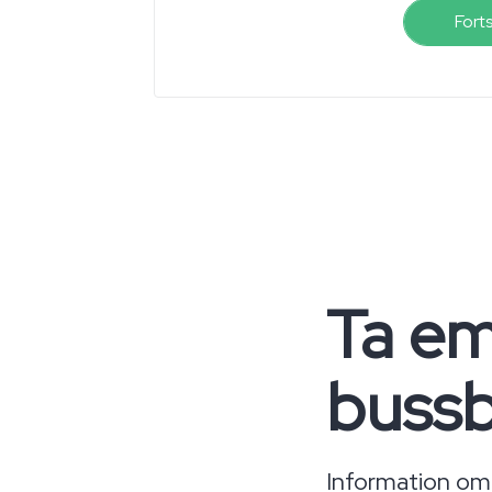
Fort
Ta em
buss
Information om d