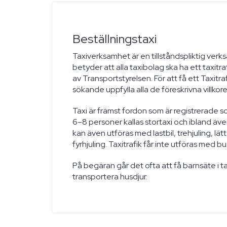
Beställningstaxi
Taxiverksamhet är en tillståndspliktig verk
betyder att alla taxibolag ska ha ett taxitra
av Transportstyrelsen. För att få ett Taxitr
sökande uppfylla alla de föreskrivna villkore
Taxi är främst fordon som är registrerade so
6–8 personer kallas stortaxi och ibland även
kan även utföras med lastbil, trehjuling, lät
fyrhjuling. Taxitrafik får inte utföras med bu
På begäran går det ofta att få barnsäte i ta
transportera husdjur.