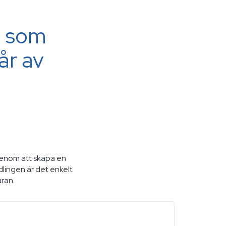
e som
år av
Genom att skapa en
lingen är det enkelt
uran.