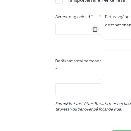
Transporten är en enkel resa
Avresedag och tid *
?
Returavgång 
destinatione
Beräknat antal personer
*
?
Formuläret fortsätter. Berätta mer om buss
taxiresan du behöver på följande sida.