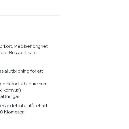
-körkort. Med behörighet
rare. Busskort kan
sial utbildning för att
en godkänd utbildare som
ex. komvux)
sättningar
r är det inte tillåtet att
50 kilometer.