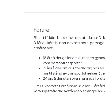
Förare
För att få köra buss krävs det att du har D
D får du köra bussar oavsett antal passage
erhållas vid:
18 års ålder gäller om du har en gymna
köra persontransporter
21 års ålder om du utbildar dig hos 
har tillstånd av transportstyrelsen (t.
24 års ålder utan ovan nämnda förut
Om D-körkortet erhålls vid 18 eller 21 års ålde
köra linjetrafik där avstånden är längre än 