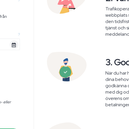
?
Trafikopera
webbplats s
från
den tidsfri
n
tjänst och s
meddelande
?
3. Go
När du har 
dina behov 
godkänna o
med dig oc
överens om 
- eller
betalninge