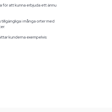
äxa för att kunna erbjuda ett ännu
s tillgängliga i många orter med
er.
ittar kunderna exempelvis: