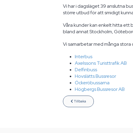
Vi har i dagsläget 39 anslutna buss
större utbud för att smidigt kunna
Våra kunder kan enkelt hitta ett b
bland annat Stockholm, Göteborg,
Vi samarbetar med många stora o
Interbus
Axelssons Turisttrafik AB
Delfinbuss
Hovslätts Bussresor
Öckeröbussarna
Högbergs Bussresor AB
Tillbaka