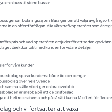
yra minibuss till större bussar.
a buss genom bokningssajten. Bara genom att välja avgångsort
na in en offertförfrågan. Alla våra trafikoperatörer som är regis
ämföra pris och vad operatören erbjuder för att sedan godkänn
olaget direktkontakt med kunden för vidare detaljer.
lar för våra kunder:
lika bussbolag sparar kunderna både tid och pengar
 bussbolag över hela Sverige
och samma ställe vilket ger en bra överblick
ssbolagen är snabba på att ge prisförslag
ga ett helt reseschema och på så sätt kunna få offert för flera r
lag och vi fortsätter att växa