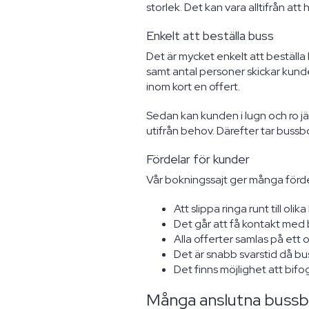
storlek. Det kan vara alltifrån att h
Enkelt att beställa buss
Det är mycket enkelt att beställ
samt antal personer skickar kunder
inom kort en offert.
Sedan kan kunden i lugn och ro j
utifrån behov. Därefter tar bussb
Fördelar för kunder
Vår bokningssajt ger många förde
Att slippa ringa runt till o
Det går att få kontakt med
Alla offerter samlas på ett 
Det är snabb svarstid då bu
Det finns möjlighet att bifo
Många anslutna bussbo