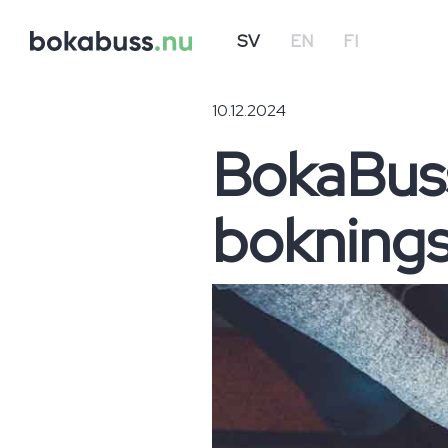
SV
EN
FI
10.12.2024
BokaBuss
boknings