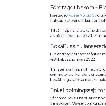
Företaget bakom - Ri
Företaget
Rideer Nordic Oy
grund
trafikoperatörer och kunder i beh
Till vår hjälp har vi ett kompakt
att nå stjärnorna, men vi börjar 
BokaBuss.nu lanserad
I Finland har vi tillhandahållit
vi BokaBuss.nu i mars 2022.
Tjänsten ska hjälpa till med att 
som motsvarar kundens önskemål o
beställningstrafik som ett komple
Enkel bokningssajt för
Vår tjänst BokaBuss.nu är en bokn
transporten. Oavsett om kunden be