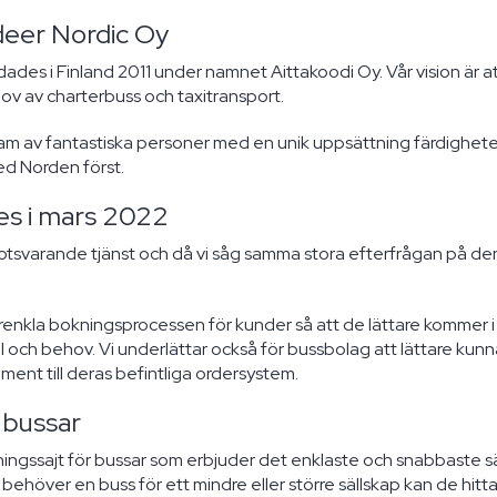
deer Nordic Oy
ades i Finland 2011 under namnet Aittakoodi Oy. Vår vision är at
ov av charterbuss och taxitransport.
 team av fantastiska personer med en unik uppsättning färdighete
med Norden först.
es i mars 2022
 en motsvarande tjänst och då vi såg samma stora efterfrågan på
förenkla bokningsprocessen för kunder så att de lättare kommer 
ch behov. Vi underlättar också för bussbolag att lättare kunn
ment till deras befintliga ordersystem.
 bussar
ingssajt för bussar som erbjuder det enklaste och snabbaste sät
höver en buss för ett mindre eller större sällskap kan de hitta