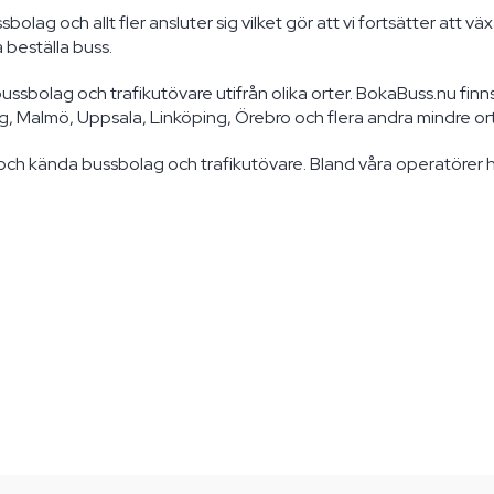
bolag och allt fler ansluter sig vilket gör att vi fortsätter att v
 beställa buss.
ussbolag och trafikutövare utifrån olika orter. BokaBuss.nu finn
 Malmö, Uppsala, Linköping, Örebro och flera andra mindre ort
ch kända bussbolag och trafikutövare. Bland våra operatörer h