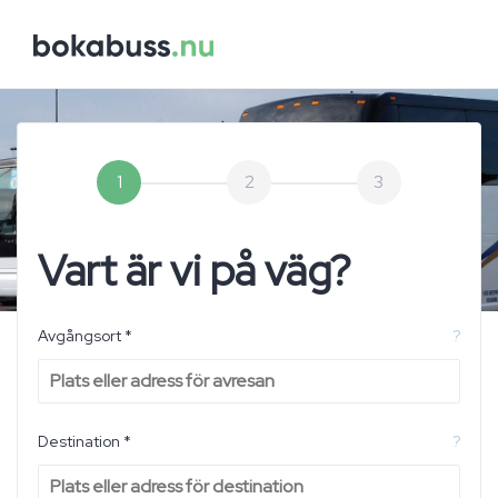
1
2
3
Vart är vi på väg?
Avgångsort *
?
Destination *
?