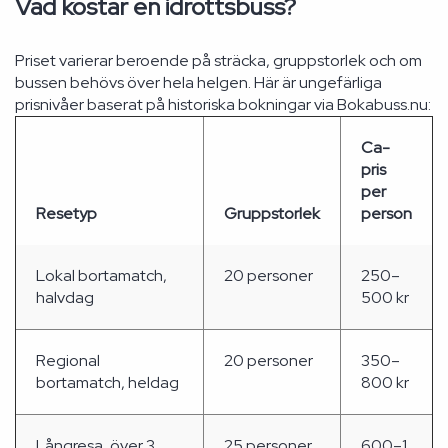
Vad kostar en idrottsbuss?
Priset varierar beroende på sträcka, gruppstorlek och om
bussen behövs över hela helgen. Här är ungefärliga
prisnivåer baserat på historiska bokningar via Bokabuss.nu:
Ca-
pris
per
Resetyp
Gruppstorlek
person
Lokal bortamatch,
20 personer
250–
halvdag
500 kr
Regional
20 personer
350–
bortamatch, heldag
800 kr
Långresa, över 3
25 personer
600–1