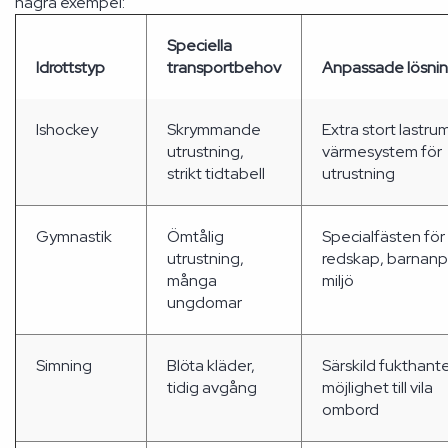
några exempel:
Speciella
Idrottstyp
transportbehov
Anpassade lösni
Ishockey
Skrymmande
Extra stort lastru
utrustning,
värmesystem för
strikt tidtabell
utrustning
Gymnastik
Ömtålig
Specialfästen för
utrustning,
redskap, barnan
många
miljö
ungdomar
Simning
Blöta kläder,
Särskild fukthante
tidig avgång
möjlighet till vila
ombord