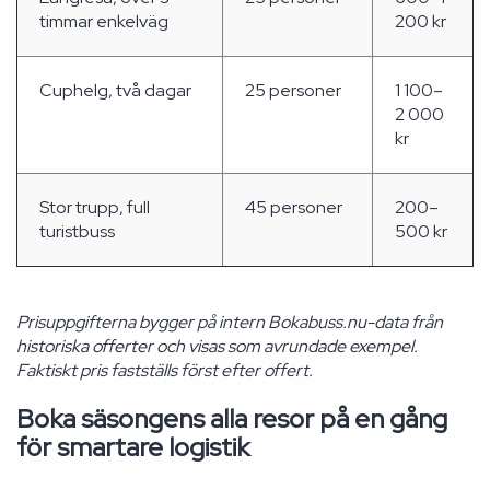
timmar enkelväg
200 kr
Cuphelg, två dagar
25 personer
1 100–
2 000
kr
Stor trupp, full
45 personer
200–
turistbuss
500 kr
Prisuppgifterna bygger på intern Bokabuss.nu-data från
historiska offerter och visas som avrundade exempel.
Faktiskt pris fastställs först efter offert.
Boka säsongens alla resor på en gång
för smartare logistik