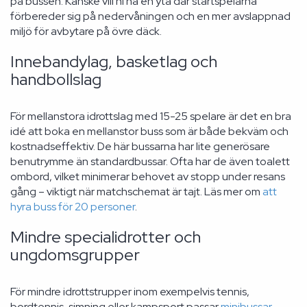
på bussen. Kanske vill ni ha en yta där startspelarna
förbereder sig på nedervåningen och en mer avslappnad
miljö för avbytare på övre däck.
Innebandylag, basketlag och
handbollslag
För mellanstora idrottslag med 15-25 spelare är det en bra
idé att boka en mellanstor buss som är både bekväm och
kostnadseffektiv. De här bussarna har lite generösare
benutrymme än standardbussar. Ofta har de även toalett
ombord, vilket minimerar behovet av stopp under resans
gång – viktigt när matchschemat är tajt. Läs mer om
att
hyra buss för 20 personer
.
Mindre specialidrotter och
ungdomsgrupper
För mindre idrottstrupper inom exempelvis tennis,
bordtennis, simning eller kampsport passar
minibussar