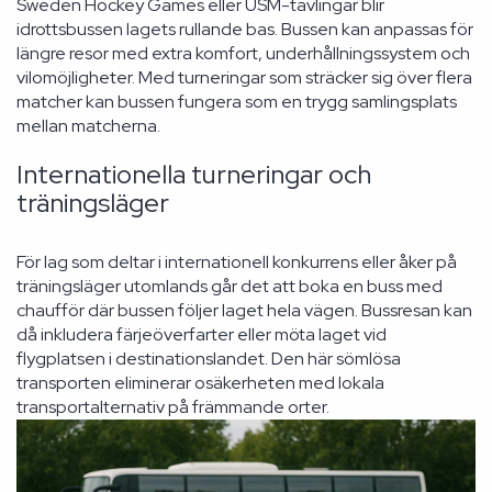
Sweden Hockey Games eller USM-tävlingar blir
idrottsbussen lagets rullande bas. Bussen kan anpassas för
längre resor med extra komfort, underhållningssystem och
vilomöjligheter. Med turneringar som sträcker sig över flera
matcher kan bussen fungera som en trygg samlingsplats
mellan matcherna.
Internationella turneringar och
träningsläger
För lag som deltar i internationell konkurrens eller åker på
träningsläger utomlands går det att boka en buss med
chaufför där bussen följer laget hela vägen. Bussresan kan
då inkludera färjeöverfarter eller möta laget vid
flygplatsen i destinationslandet. Den här sömlösa
transporten eliminerar osäkerheten med lokala
transportalternativ på främmande orter.