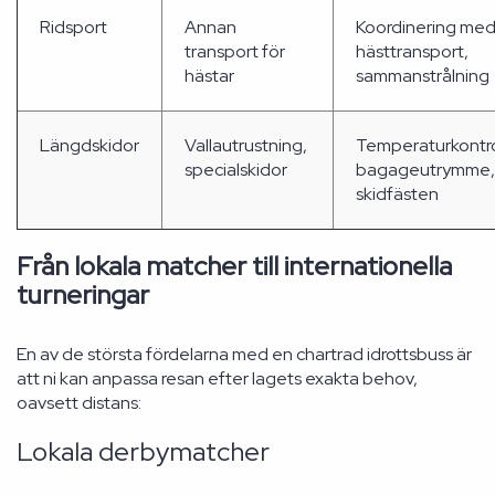
Ridsport
Annan
Koordinering me
transport för
hästtransport,
hästar
sammanstrålning
Längdskidor
Vallautrustning,
Temperaturkontro
specialskidor
bagageutrymme,
skidfästen
Från lokala matcher till internationella
turneringar
En av de största fördelarna med en chartrad idrottsbuss är
att ni kan anpassa resan efter lagets exakta behov,
oavsett distans:
Lokala derbymatcher