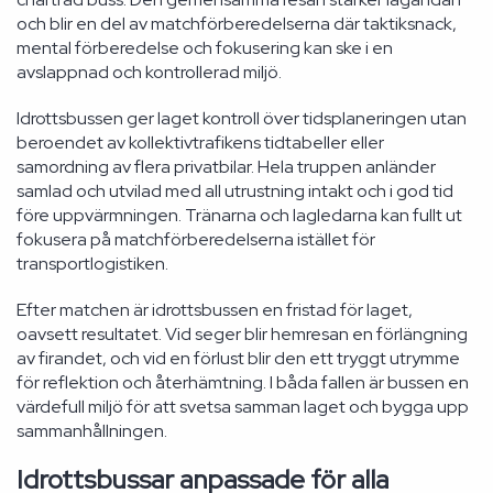
och blir en del av matchförberedelserna där taktiksnack,
mental förberedelse och fokusering kan ske i en
avslappnad och kontrollerad miljö.
Idrottsbussen ger laget kontroll över tidsplaneringen utan
beroendet av kollektivtrafikens tidtabeller eller
samordning av flera privatbilar. Hela truppen anländer
samlad och utvilad med all utrustning intakt och i god tid
före uppvärmningen. Tränarna och lagledarna kan fullt ut
fokusera på matchförberedelserna istället för
transportlogistiken.
Efter matchen är idrottsbussen en fristad för laget,
oavsett resultatet. Vid seger blir hemresan en förlängning
av firandet, och vid en förlust blir den ett tryggt utrymme
för reflektion och återhämtning. I båda fallen är bussen en
värdefull miljö för att svetsa samman laget och bygga upp
sammanhållningen.
Idrottsbussar anpassade för alla