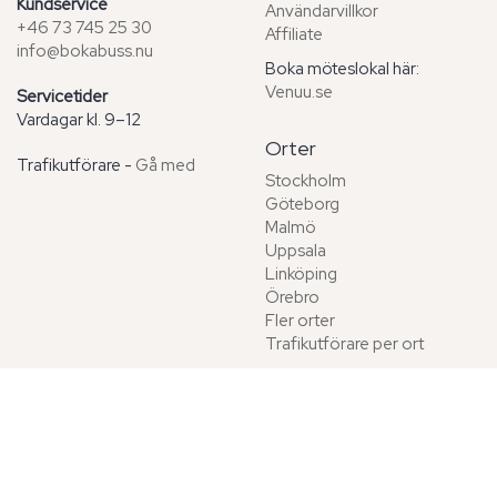
Kundservice
Användarvillkor
+46 73 745 25 30
Affiliate
info@bokabuss.nu
Boka möteslokal här:
Venuu.se
Servicetider
Vardagar kl. 9–12
Orter
Trafikutförare -
Gå med
Stockholm
Göteborg
Malmö
Uppsala
Linköping
Örebro
Fler orter
Trafikutförare per ort