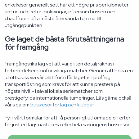
enkelresor generellt sett har ett högre pris per kilometer
än tur-och-retur-bokningar, eftersom bussen och
chauffören ofta måste återvända tomma till
utgångspunkten.
Ge laget de bästa förutsättningarna
för framgång
Framgångsrika lag vet att varje liten detalj räknas i
förberedelserna inför viktiga matcher. Genom att boka en
idrottsbuss via vår plattform får laget en proffsig
transportlösning som krävs för att kunna prestera på
högsta nivå – i såväl lokala seriematcher som i
prestigefyllda internationella turneringar. Läs gärna också
vår sida om
bussresor för lag och klubbar
.
Fyll i vårt formulär för att få personligt utformade offerter
för just ert lags nästa resa eller hela säsongens bussresor.