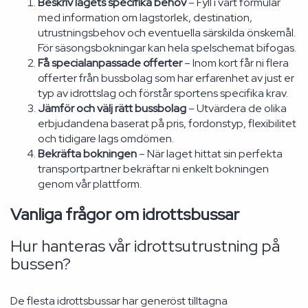
Beskriv lagets specifika behov
– Fyll i vårt formulär
med information om lagstorlek, destination,
utrustningsbehov och eventuella särskilda önskemål.
För säsongsbokningar kan hela spelschemat bifogas.
Få specialanpassade offerter
– Inom kort får ni flera
offerter från bussbolag som har erfarenhet av just er
typ av idrottslag och förstår sportens specifika krav.
Jämför och välj rätt bussbolag
– Utvärdera de olika
erbjudandena baserat på pris, fordonstyp, flexibilitet
och tidigare lags omdömen.
Bekräfta bokningen
– När laget hittat sin perfekta
transportpartner bekräftar ni enkelt bokningen
genom vår plattform.
Vanliga frågor om idrottsbussar
Hur hanteras vår idrottsutrustning på
bussen?
De flesta idrottsbussar har generöst tilltagna