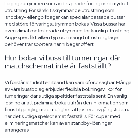
bagageutrymmen som är designade för lag med mycket
utrustning. För särskilt skrymmande utrustning som
ishockey- eller golfbagar kan specialanpassade bussar
med större förvaringsutrymmen bokas. Vissa bussar har
även klimatkontrollerade utrymmen för känslig utrustning.
Ange specifikt vilken typ och mängd utrustning laget
behöver transportera när ni begär offert.
Hur bokar vi buss till turneringar där
matchschemat inte är fastställt?
Vi förstår att idrotten ibland kan vara oförutsägbar. Många
av våra bussbolag erbjuder flexibla bokningsvillkor för
turneringar där slutliga speltider fastställs sent. En vanlig
lösning är att preliminärboka utifrån den information som
finns tillgänglig, med möjlighet att justera avgångstiderna
när det slutliga spelschemat fastställs. För cuper med
elimineringsmatcher kan även standby-lösningar
arrangeras.