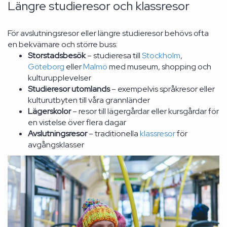
Längre studieresor och klassresor
För avslutningsresor eller längre studieresor behövs ofta
en bekvämare och större buss:
Storstadsbesök
– studieresa till
Stockholm
,
Göteborg
eller
Malmö
med museum, shopping och
kulturupplevelser
Studieresor utomlands
– exempelvis språkresor eller
kulturutbyten till våra grannländer
Lägerskolor
– resor till lägergårdar eller kursgårdar för
en vistelse över flera dagar
Avslutningsresor
– traditionella
klassresor
för
avgångsklasser