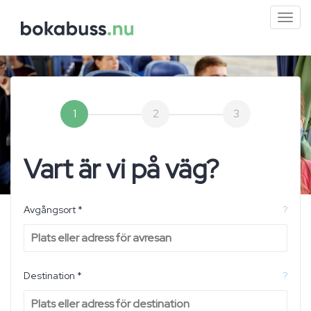
Mini
men
1
2
3
Vart är vi på väg?
Avgångsort *
?
Destination *
?