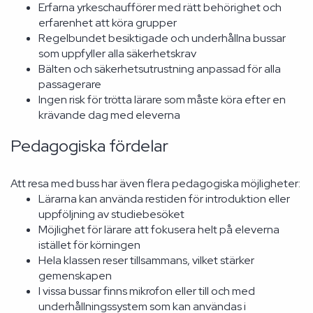
Erfarna yrkeschaufförer med rätt behörighet och
erfarenhet att köra grupper
Regelbundet besiktigade och underhållna bussar
som uppfyller alla säkerhetskrav
Bälten och säkerhetsutrustning anpassad för alla
passagerare
Ingen risk för trötta lärare som måste köra efter en
krävande dag med eleverna
Pedagogiska fördelar
Att resa med buss har även flera pedagogiska möjligheter:
Lärarna kan använda restiden för introduktion eller
uppföljning av studiebesöket
Möjlighet för lärare att fokusera helt på eleverna
istället för körningen
Hela klassen reser tillsammans, vilket stärker
gemenskapen
I vissa bussar finns mikrofon eller till och med
underhållningssystem som kan användas i