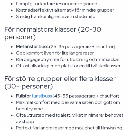
Lämplig för kortare resor inom regionen
Kostnadseffektivt alternativ för mindre grupper
Smidig framkomlighet även i stadsmiljö
För normalstora klasser (20-30
personer)
Mellanstor buss
(25-35 passagerare + chaufför)
God komfort även för lite längre resor
Bra bagageutrymme för utrustning och matsäckar
Oftast tillräckligt med plats för en till två skolklasser
För större grupper eller flera klasser
(30+ personer)
Fullstor
turistbuss
(45-55 passagerare + chaufför)
Maximal komfort med bekväma säten och gott om
benutrymme
Ofta utrustad med toalett, vilket minimerar behovet
av stopp
Perfekt för längre resor med möjlighet till filmvisning