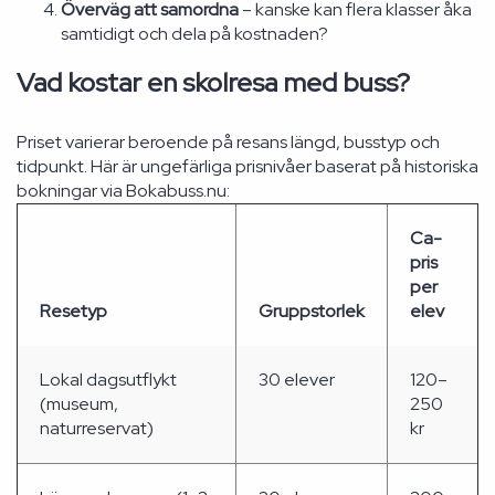
Överväg att samordna
– kanske kan flera klasser åka
samtidigt och dela på kostnaden?
Vad kostar en skolresa med buss?
Priset varierar beroende på resans längd, busstyp och
tidpunkt. Här är ungefärliga prisnivåer baserat på historiska
bokningar via Bokabuss.nu:
Ca-
pris
per
Resetyp
Gruppstorlek
elev
Lokal dagsutflykt
30 elever
120–
(museum,
250
naturreservat)
kr