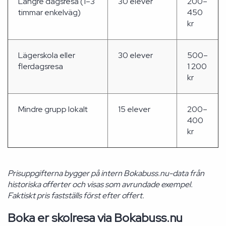
Längre dagsresa (1–3
30 elever
200–
timmar enkelväg)
450
kr
Lägerskola eller
30 elever
500–
flerdagsresa
1 200
kr
Mindre grupp lokalt
15 elever
200–
400
kr
Prisuppgifterna bygger på intern Bokabuss.nu-data från
historiska offerter och visas som avrundade exempel.
Faktiskt pris fastställs först efter offert.
Boka er skolresa via Bokabuss.nu