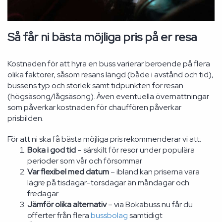
Så får ni bästa möjliga pris på er resa
Kostnaden för att hyra en buss varierar beroende på flera
olika faktorer, såsom resans längd (både i avstånd och tid),
bussens typ och storlek samt tidpunkten för resan
(högsäsong/lågsäsong). Även eventuella övernattningar
som påverkar kostnaden för chauffören påverkar
prisbilden.
För att ni ska få bästa möjliga pris rekommenderar vi att:
Boka i god tid
– särskilt för resor under populära
perioder som vår och försommar
Var flexibel med datum
– ibland kan priserna vara
lägre på tisdagar-torsdagar än måndagar och
fredagar
Jämför olika alternativ
– via Bokabuss.nu får du
offerter från flera
bussbolag
samtidigt