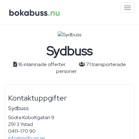
Mini
men
Sydbuss
16 inlämnade offerter
71 transporterade
personer
Kontaktuppgifter
Sydbuss
Södra Koboltgatan 9
291 3 Ystad
0411-170 90
info@sydbuss.se