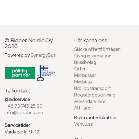
© Rideer Nordic Oy
Lär känna oss
2026
Skicka offertförfrågan
Powered by
SynergyBus
Övrig information
Bussbolag
Orter
Minibussar
Minibuss
Bröllopstransport
Ta kontakt
Registerbeskrivning
Kundservice
Användarvillkor
+46 73 745 25 30
Affiliate
info@bokabuss.nu
Boka möteslokal här:
Venuu.se
Servicetider
Vardagar kl. 9–12