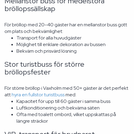
Mellanstor buss för medelstora
bröllopssällskap
För bröllop med 20–40 gäster har en mellanstor buss gott
om plats och bekvämlighet:
Transport för alla huvudgäster
Möjlighet till enklare dekoration av bussen
Bekväm och prisvärd lösning
Stor turistbuss för större
bröllopsfester
För större bröllop i Vaxholm med 50+ gäster är det perfekt
att
hyra en fullstor turistbuss
med:
Kapacitet för upp till 60 gäster i samma buss
Luftkonditionering och bekväma säten
Ofta med toalett ombord, vilket uppskattas på
längre sträckor