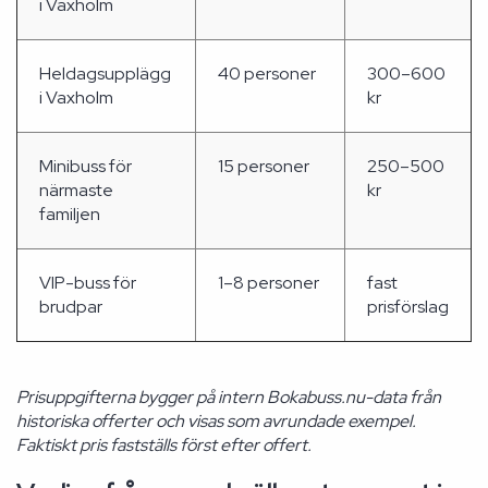
i Vaxholm
Heldagsupplägg
40 personer
300–600
i Vaxholm
kr
Minibuss för
15 personer
250–500
närmaste
kr
familjen
VIP-buss för
1–8 personer
fast
brudpar
prisförslag
Prisuppgifterna bygger på intern Bokabuss.nu-data från
historiska offerter och visas som avrundade exempel.
Faktiskt pris fastställs först efter offert.