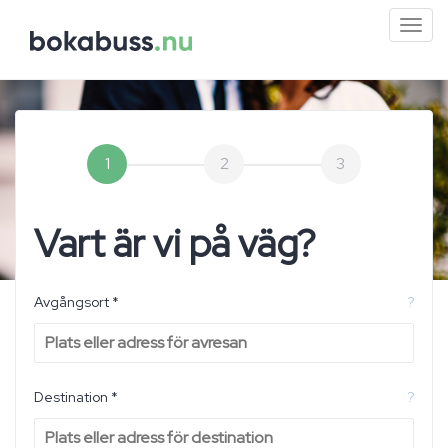
Mini
men
1
2
3
Vart är vi på väg?
Avgångsort *
?
Destination *
?