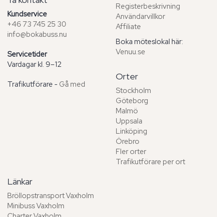
Registerbeskrivning
Kundservice
Användarvillkor
+46 73 745 25 30
Affiliate
info@bokabuss.nu
Boka möteslokal här:
Venuu.se
Servicetider
Vardagar kl. 9–12
Orter
Trafikutförare -
Gå med
Stockholm
Göteborg
Malmö
Uppsala
Linköping
Örebro
Fler orter
Trafikutförare per ort
Länkar
Bröllopstransport Vaxholm
Minibuss Vaxholm
Charter Vaxholm