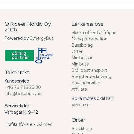
© Rideer Nordic Oy
Lär känna oss
2026
Skicka offertförfrågan
Powered by
SynergyBus
Övrig information
Bussbolag
Orter
Minibussar
Minibuss
Bröllopstransport
Ta kontakt
Registerbeskrivning
Kundservice
Användarvillkor
+46 73 745 25 30
Affiliate
info@bokabuss.nu
Boka möteslokal här:
Venuu.se
Servicetider
Vardagar kl. 9–12
Orter
Trafikutförare -
Gå med
Stockholm