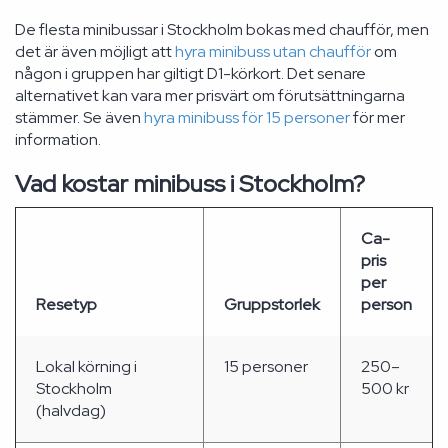
De flesta minibussar i Stockholm bokas med chaufför, men
det är även möjligt att
hyra minibuss utan chaufför
om
någon i gruppen har giltigt D1-körkort. Det senare
alternativet kan vara mer prisvärt om förutsättningarna
stämmer. Se även
hyra minibuss för 15 personer
för mer
information.
Vad kostar minibuss i Stockholm?
Ca-
pris
per
Resetyp
Gruppstorlek
person
Lokal körning i
15 personer
250–
Stockholm
500 kr
(halvdag)