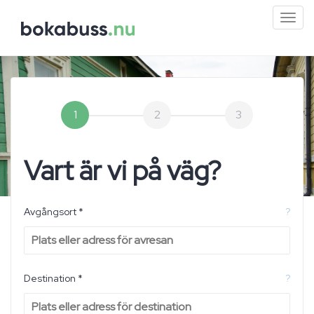
Mini
men
1
2
3
Vart är vi på väg?
Avgångsort *
?
Destination *
?