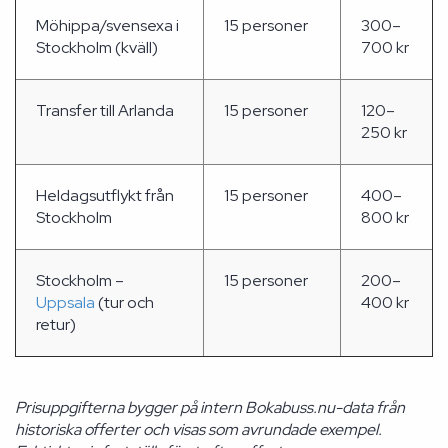
Möhippa/svensexa i
15 personer
300–
Stockholm (kväll)
700 kr
Transfer till Arlanda
15 personer
120–
250 kr
Heldagsutflykt från
15 personer
400–
Stockholm
800 kr
Stockholm –
15 personer
200–
Uppsala
(tur och
400 kr
retur)
Prisuppgifterna bygger på intern Bokabuss.nu-data från
historiska offerter och visas som avrundade exempel.