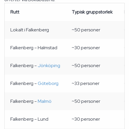
Rutt
Typisk gruppstorlek
Pr
Lokalt i Falkenberg
~50 personer
Ca
Falkenberg – Halmstad
~30 personer
Ca
Falkenberg –
Jönköping
~50 personer
Ca
Falkenberg –
Göteborg
~33 personer
Ca
Falkenberg –
Malmö
~50 personer
Ca
Falkenberg – Lund
~30 personer
Ca