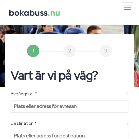
Mini
men
1
2
3
Vart är vi på väg?
Avgångsort *
?
Destination *
?