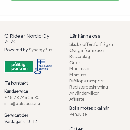
© Rideer Nordic Oy
Lär känna oss
2026
Skicka offertförfrågan
Powered by
SynergyBus
Övrig information
Bussbolag
Orter
Minibussar
Minibuss
Bröllopstransport
Ta kontakt
Registerbeskrivning
Kundservice
Användarvillkor
+46 73 745 25 30
Affiliate
info@bokabuss.nu
Boka möteslokal här:
Venuu.se
Servicetider
Vardagar kl. 9–12
Orter