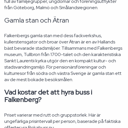
full av familjegrupper, ungdomar och föreningsutflykter
från Göteborg, Malmö och Smålandsregionen.
Gamla stan och Ätran
Falkenbergs gamla stan med dess fackverkshus,
kullerstensgator och broar över Ätran är en av Hallands
bäst bevarade stadsmiljöer. Tillsammans med Falkenbergs
museum, Tullbron från 1700-talet och den karakteristiska
Sankt Laurentii kyrka utgör den en kompakt kultur- och
stadsvandringsmiljö. För pensionärsföreningar och
kulturresor från södra och västra Sverige är gamla stan ett
av de mest bokade besöksmålen.
Vad kostar det att hyra buss i
Falkenberg?
Priset varierar med rutt och gruppstorlek. Här är
ungefärliga prisintervall per person, baserade på faktiska
offerter via Bokabuss.nu.