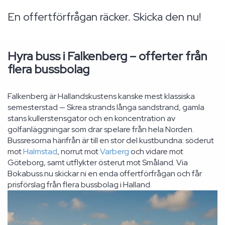
En offertförfrågan räcker. Skicka den nu!
Hyra buss i Falkenberg – offerter från
flera bussbolag
Falkenberg är Hallandskustens kanske mest klassiska
semesterstad — Skrea strands långa sandstrand, gamla
stans kullerstensgator och en koncentration av
golfanläggningar som drar spelare från hela Norden.
Bussresorna härifrån är till en stor del kustbundna: söderut
mot
Halmstad
, norrut mot
Varberg
och vidare mot
Göteborg, samt utflykter österut mot Småland. Via
Bokabuss.nu skickar ni en enda offertförfrågan och får
prisförslag från flera bussbolag i Halland.