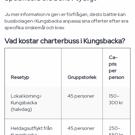
Ju mer information ni ger i er förfrågan, desto bättre kan
bussbolagen i Kungsbacka anpassa sina offerter efter era
specifika önskemål och krav.
Vad kostar charterbuss i Kungsbacka?
Ca-
pris
per
Resetyp
Gruppstorlek
person
Lokal körning i
45 personer
150–
Kungsbacka
300 kr
(halvdag)
Heldagsutflykt från
45 personer
250–
Kungsbacka
550 kr