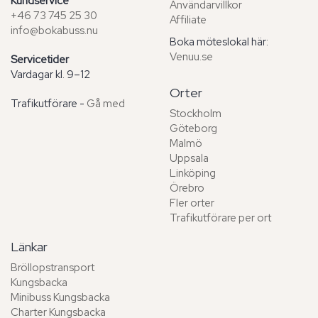
Kundservice
Användarvillkor
+46 73 745 25 30
Affiliate
info@bokabuss.nu
Boka möteslokal här:
Venuu.se
Servicetider
Vardagar kl. 9–12
Orter
Trafikutförare -
Gå med
Stockholm
Göteborg
Malmö
Uppsala
Linköping
Örebro
Fler orter
Trafikutförare per ort
Länkar
Bröllopstransport
Kungsbacka
Minibuss Kungsbacka
Charter Kungsbacka