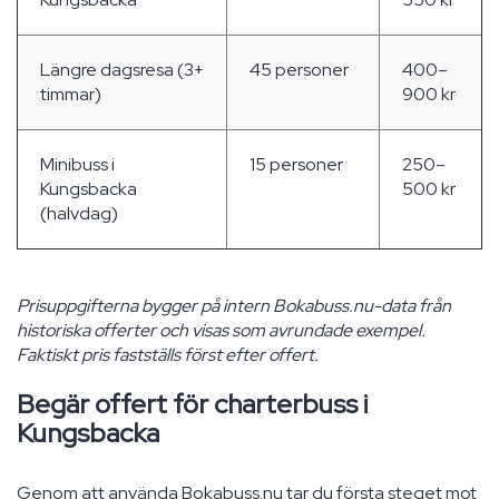
Längre dagsresa (3+
45 personer
400–
timmar)
900 kr
Minibuss i
15 personer
250–
Kungsbacka
500 kr
(halvdag)
Prisuppgifterna bygger på intern Bokabuss.nu-data från
historiska offerter och visas som avrundade exempel.
Faktiskt pris fastställs först efter offert.
Begär offert för charterbuss i
Kungsbacka
Genom att använda Bokabuss.nu tar du första steget mot