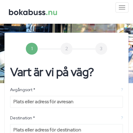
Mini
men
1
2
3
Vart är vi på väg?
Avgångsort *
?
Destination *
?